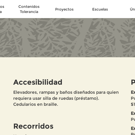
os
Contenidos
Proyectos
Escuelas
Ún
a
Tolerancia
Accesibilidad
P
Elevadores, rampas y baños diseñados para quien
E
requiera usar silla de ruedas (préstamo).
P
Cedularios en braille.
$
Ex
P
Recorridos
E
P