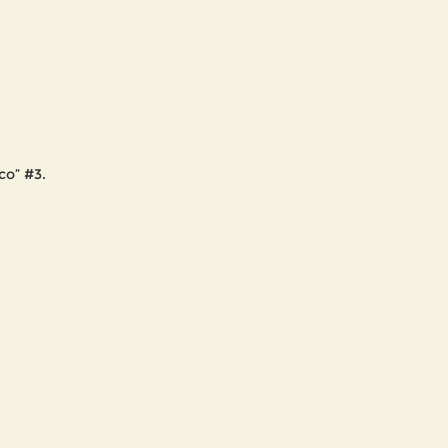
co” #3.