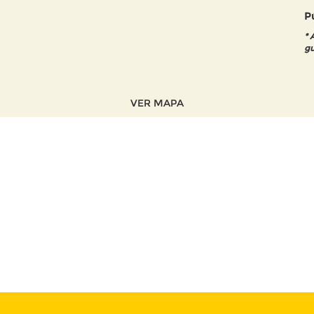
P
* 
gu
VER MAPA