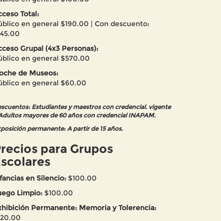
cceso Total:
úblico en general $190.00 | Con descuento:
145.00
cceso Grupal (4x3 Personas):
úblico en general $570.00
oche de Museos:
úblico en general $60.00
scuentos: Estudiantes y maestros con credencial. vigente
Adultos mayores de 60 años con credencial INAPAM.
posición permanente: A partir de 15 años.
recios para Grupos
scolares
fancias en Silencio:
$100.00
uego Limpio:
$100.00
xhibición Permanente: Memoria y Tolerencia:
120.00