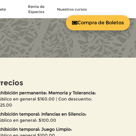
Renta de
ete
Nuestros cursos
Espacios
Compra de Boletos
recios
xhibición permanente: Memoria y Tolerancia:
úblico en general $160.00 | Con descuento:
125.00
hibición temporal: Infancias en Silencio:
úblico en general: $100.00
xhibición temporal: Juego Limpio:
úblico en general $100.00