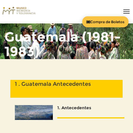
To
nav
Compra de Boletos
Guatemala (1981-
1983)
1 . Guatemala Antecedentes
1
. Antecedentes