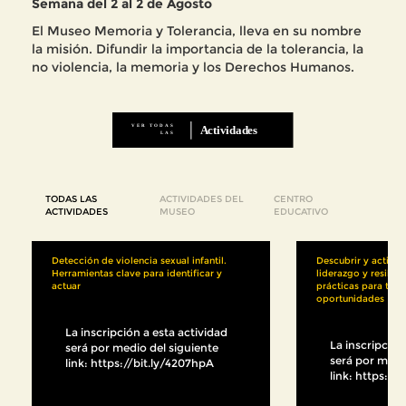
Semana del 2 al 2 de Agosto
El Museo Memoria y Tolerancia, lleva en su nombre
la misión. Difundir la importancia de la tolerancia, la
no violencia, la memoria y los Derechos Humanos.
TODAS LAS
ACTIVIDADES DEL
CENTRO
ACTIVIDADES
MUSEO
EDUCATIVO
Detección de violencia sexual infantil.
Descubrir y activa
Herramientas clave para identificar y
liderazgo y resilie
actuar
prácticas para tran
oportunidades
La inscripción a esta actividad
La inscripción
será por medio del siguiente
será por medi
link: https://bit.ly/4207hpA
link: https://