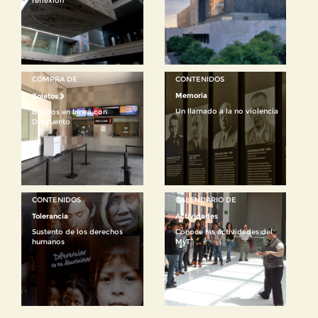
reflexión
COMPRA DE
CONTENIDOS
Memoria
Boletos
Un llamado a la no violencia
Boletos en Línea con
Descuento
CONTENIDOS
CALENDARIO DE
Tolerancia
Actividades
Sustento de los derechos
Conoce las actividades del
humanos
MyT