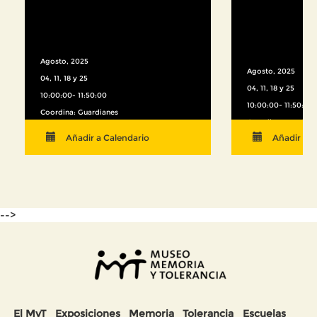
Agosto, 2025
Agosto, 2025
04, 11, 18 y 25
04, 11, 18 y 25
10:00:00- 11:50:00
10:00:00- 11:50:00
Coordina: Guardianes
Coordina: Asociac
Resiliencia
Añadir a Calendario
Añadir a C
-->
El MyT
Exposiciones
Memoria
Tolerancia
Escuelas