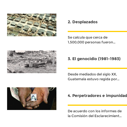
2. Desplazados
Se calcula que cerca de
1,500,000 personas fueron
desplazadas y al menos 200,000
buscaron refugio fuera de su
país.
3. El genocidio (1981-1983)
Desde mediados del siglo XX,
Guatemala estuvo regida por
gobiernos dictatoriales y
militares.
4. Perpetradores e impunida
De acuerdo con los informes de
la Comisión del Esclarecimiento
Histórico existieron miles de
violaciones a los derechos