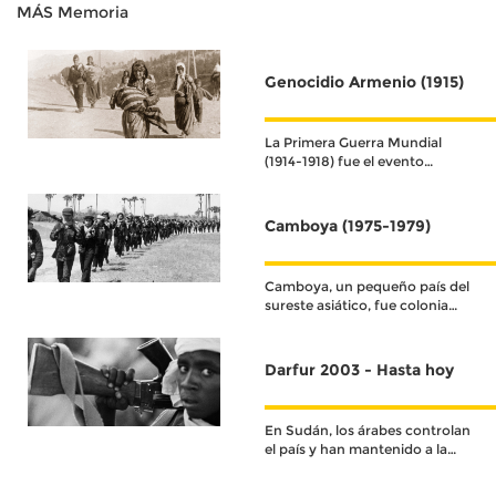
MÁS Memoria
humanos durante el conflicto
Genocidio Armenio (1915)
La Primera Guerra Mundial
(1914-1918) fue el evento
histórico que definió el
acontecer del siglo XX.
Camboya (1975-1979)
Camboya, un pequeño país del
sureste asiático, fue colonia
francesa hasta su
independencia en 1953.
Darfur 2003 - Hasta hoy
En Sudán, los árabes controlan
el país y han mantenido a la
población negra oprimida,
marginada y discriminada