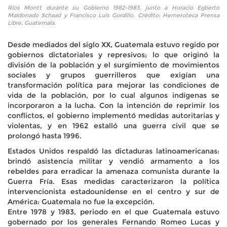
Ríos Montt durante su Gobierno 1982-1983, junto a Horacio Egberto
Maldonado Schaad y Francisco Luis Gordillo. Crédito: Hemeroteca Prensa
Libre, Guatemala.
Desde mediados del siglo XX, Guatemala estuvo regido por
gobiernos dictatoriales y represivos; lo que originó la
división de la población y el surgimiento de movimientos
sociales y grupos guerrilleros que exigían una
transformación política para mejorar las condiciones de
vida de la población, por lo cual algunos indígenas se
incorporaron a la lucha. Con la intención de reprimir los
conflictos, el gobierno implementó medidas autoritarias y
violentas, y en 1962 estalló una guerra civil que se
prolongó hasta 1996.
Estados Unidos respaldó las dictaduras latinoamericanas:
brindó asistencia militar y vendió armamento a los
rebeldes para erradicar la amenaza comunista durante la
Guerra Fría. Esas medidas caracterizaron la política
intervencionista estadounidense en el centro y sur de
América: Guatemala no fue la excepción.
Entre 1978 y 1983, periodo en el que Guatemala estuvo
gobernado por los generales Fernando Romeo Lucas y