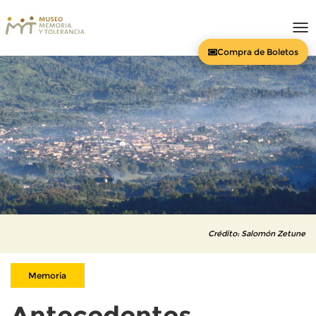
To
nav
Compra de Boletos
Crédito: Salomón Zetune
Memoria
Antecedentes