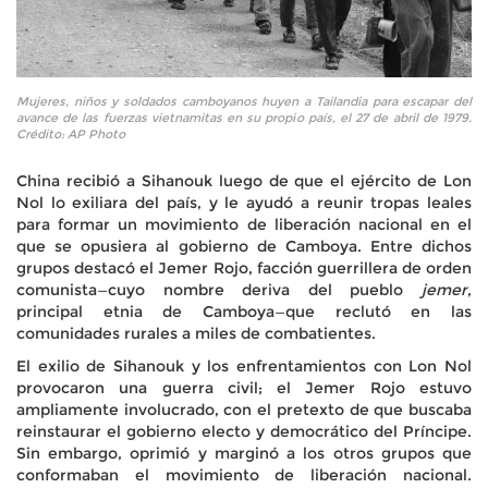
Mujeres, niños y soldados camboyanos huyen a Tailandia para escapar del
avance de las fuerzas vietnamitas en su propio país, el 27 de abril de 1979.
Crédito: AP Photo
China recibió a Sihanouk luego de que el ejército de Lon
Nol lo exiliara del país, y le ayudó a reunir tropas leales
para formar un movimiento de liberación nacional en el
que se opusiera al gobierno de Camboya. Entre dichos
grupos destacó el Jemer Rojo, facción guerrillera de orden
comunista—cuyo nombre deriva del pueblo
jemer
,
principal etnia de Camboya—que reclutó en las
comunidades rurales a miles de combatientes.
El exilio de Sihanouk y los enfrentamientos con Lon Nol
provocaron una guerra civil; el Jemer Rojo estuvo
ampliamente involucrado, con el pretexto de que buscaba
reinstaurar el gobierno electo y democrático del Príncipe.
Sin embargo, oprimió y marginó a los otros grupos que
conformaban el movimiento de liberación nacional.