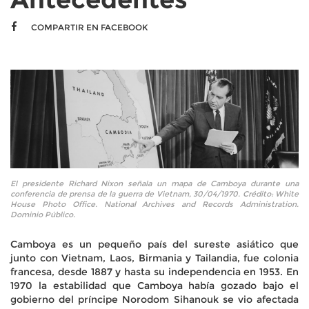
COMPARTIR EN FACEBOOK
El presidente Richard Nixon señala un mapa de Camboya durante una
conferencia de prensa de la guerra de Vietnam, 30/04/1970. Crédito: White
House Photo Office. National Archives and Records Administration.
Dominio Público.
Camboya es un pequeño país del sureste asiático que
junto con Vietnam, Laos, Birmania y Tailandia, fue colonia
francesa, desde 1887 y hasta su independencia en 1953. En
1970 la estabilidad que Camboya había gozado bajo el
gobierno del príncipe Norodom Sihanouk se vio afectada