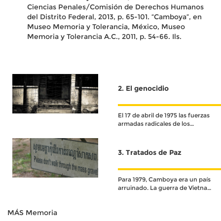
Ciencias Penales/Comisión de Derechos Humanos
del Distrito Federal, 2013, p. 65-101.
“Camboya”, en
Museo Memoria y Tolerancia, México, Museo
Memoria y Tolerancia A.C., 2011, p. 54-66. Ils.
2. El genocidio
El 17 de abril de 1975 las fuerzas
armadas radicales de los
jemeres rojos liberaron el país,
derrocando al gobierno militar
de Lon Nol
3. Tratados de Paz
Para 1979, Camboya era un país
arruinado. La guerra de Vietnam
y las políticas del Jémer Rojo
afectaron de sobremanera el
MÁS Memoria
gobierno de Camboya