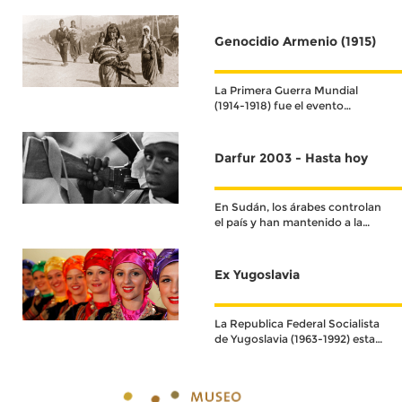
Genocidio Armenio (1915)
La Primera Guerra Mundial
(1914-1918) fue el evento
histórico que definió el
acontecer del siglo XX.
Darfur 2003 - Hasta hoy
En Sudán, los árabes controlan
el país y han mantenido a la
población negra oprimida,
marginada y discriminada
durante décadas.
Ex Yugoslavia
La Republica Federal Socialista
de Yugoslavia (1963-1992) estaba
conformada por seis repúblicas.