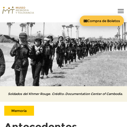
To
nav
Compra de Boletos
Soldados del Khmer Rouge. Crédito: Documentation Center of Cambodia.
Memoria
Antecedentes