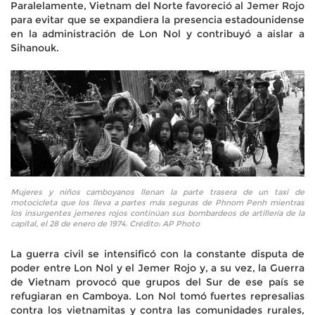
Paralelamente, Vietnam del Norte favoreció al Jemer Rojo
para evitar que se expandiera la presencia estadounidense
en la administración de Lon Nol y contribuyó a aislar a
Sihanouk.
Mujeres y niños camboyanos llenan la parte trasera de un taxi de
motocicleta que los lleva a partes más seguras de Phnom Penh mientras
los insurgentes jemeres rojos continúan sus bombardeos de artillería de la
capital, el 28 de enero de 1974. Crédito: AP Photo
La guerra civil se intensificó con la constante disputa de
poder entre Lon Nol y el Jemer Rojo y, a su vez, la Guerra
de Vietnam provocó que grupos del Sur de ese país se
refugiaran en Camboya. Lon Nol tomó fuertes represalias
contra los vietnamitas y contra las comunidades rurales,