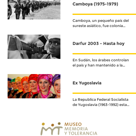
Camboya (1975-1979)
Camboya, un pequeño país del
sureste asiático, fue colonia
francesa hasta su
independencia en 1953.
Darfur 2003 - Hasta hoy
En Sudán, los árabes controlan
el país y han mantenido a la
población negra oprimida,
marginada y discriminada
durante décadas.
Ex Yugoslavia
La Republica Federal Socialista
de Yugoslavia (1963-1992) estaba
conformada por seis repúblicas.