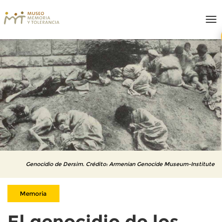
To
nav
Genocidio de Dersim. Crédito: Armenian Genocide Museum-Institute
Memoria
El genocidio de los