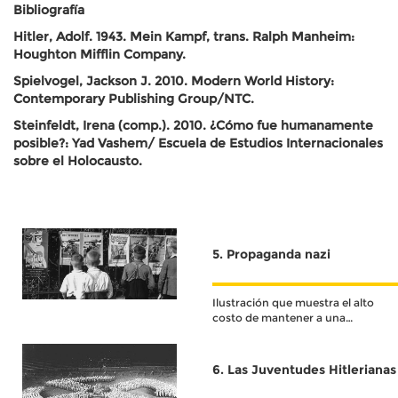
Bibliografía
Hitler, Adolf. 1943. Mein Kampf, trans. Ralph Manheim:
Houghton Mifflin Company.
Spielvogel, Jackson J. 2010. Modern World History:
Contemporary Publishing Group/NTC.
Steinfeldt, Irena (comp.). 2010. ¿Cómo fue humanamente
posible?: Yad Vashem/ Escuela de Estudios Internacionales
sobre el Holocausto.
5. Propaganda nazi
Ilustración que muestra el alto
costo de mantener a una
persona con discapacidad,
argumentando que cuesta lo
mismo sostener a una persona
6. Las Juventudes Hitlerianas
enferma que a toda una familia;
esto, con el fin de "justificar y