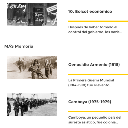
universidades, bibliotecas y
librerías para promover y
10. Boicot económico
ejecutar una “purga” literaria
que consistía en retirar libros y
quemarlos en hogueras
Después de haber tomado el
publicas
control del gobierno, los nazis
decidieron instigar un complot
económico en contra de la
MÁS Memoria
población judía
Genocidio Armenio (1915)
La Primera Guerra Mundial
(1914-1918) fue el evento
histórico que definió el
acontecer del siglo XX.
Camboya (1975-1979)
Camboya, un pequeño país del
sureste asiático, fue colonia
francesa hasta su