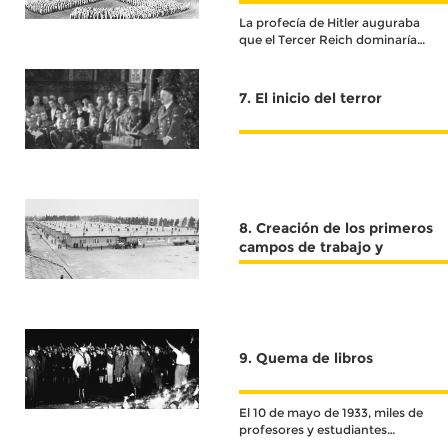
convencer a la población del
La profecía de Hitler auguraba
programa de esterilización".
que el Tercer Reich dominaría
Crédito: USHMM
mil años.
7. El inicio del terror
8. Creación de los primeros
campos de trabajo y
concentración
9. Quema de libros
El 10 de mayo de 1933, miles de
profesores y estudiantes
irrumpieron en las