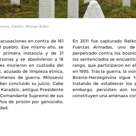
enica. Crédito: Michael Büker
ó acusaciones en contra de 161
En 2011 fue capturado Ratk
el pueblo. Ese mismo año, se
Fuerzas Armadas, uno de 
 primera instancia y de 21
perpetrado contra los bosni
rsonas y se absolvieron a 18
los sentenciados se encuentra
les murieron en custodia del
rango, que participaron en 
, acusado de limpieza étnica,
en 1995. Tras la guerra, la vi
ímenes de guerra. Milosevic
Bosnia-Herzegovina sigue t
ber concluido su juicio. Cabe
tratando de establecer los 
 Karadzic, antiguo Presidente
embargo, persisten aún lo
 y Comandante Supremo de sus
constituyen una amenaza const
os de prisión por genocidio,
dad.