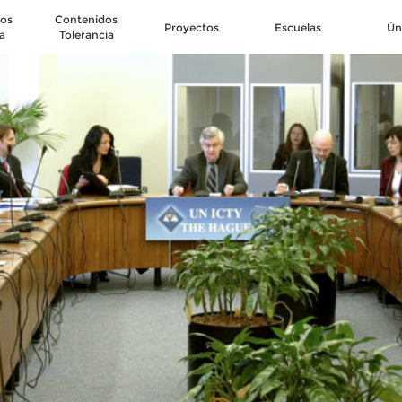
os
Contenidos
Proyectos
Escuelas
Ún
a
Tolerancia