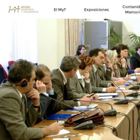
Contenid
El MyT
Exposiciones
Memori