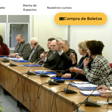
Renta de
ete
Nuestros cursos
Espacios
Compra de Boletos