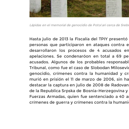
Lápidas en el memorial de genocidio de Potočari cerca de Srebr
Hasta julio de 2013 la Fiscalía del TPIY present
personas que participaron en ataques contra 
desarrollaron los procesos de 4 acusados en
apelaciones. Se condenaróon en total a 69 pe
acusados. Algunos de los probables responsab
Tribunal, como fue el caso de Slobodan Milosevic
genocidio, crímenes contra la humanidad y cr
murió en prisión el 11 de marzo de 2006, sin ha
destacar la captura en julio de 2008 de Radovan
de la Republica Srpska de Bosnia-Herzegovina
Fuerzas Armadas, quien fue sentenciado a 40 añ
crímenes de guerra y crímenes contra la humani