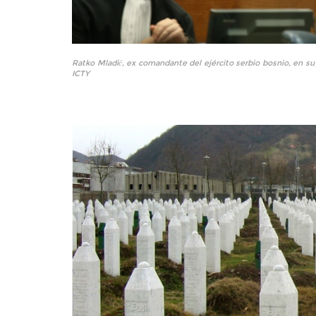
Ratko Mladić, ex comandante del ejército serbio bosnio, en su j
ICTY