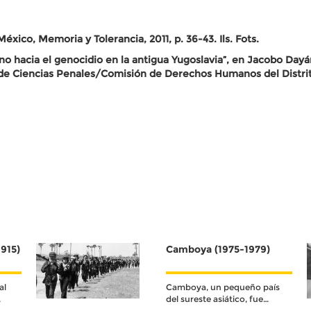
ico, Memoria y Tolerancia, 2011, p. 36-43. Ils. Fots.
no hacia el genocidio en la antigua Yugoslavia”, en Jacobo Da
e Ciencias Penales/Comisión de Derechos Humanos del Distrito 
915)
Camboya (1975-1979)
al
Camboya, un pequeño país
del sureste asiático, fue
colonia francesa hasta su