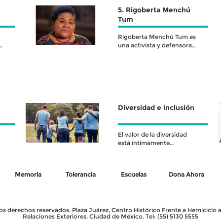
5. Rigoberta Menchú
Tum
Rigoberta Menchú Tum es
una activista y defensora
de la paz, la justicia social y
los
Diversidad e inclusión
El valor de la diversidad
está íntimamente
relacionado con el valor de
la inclusión, pues
Memoria
Tolerancia
Escuelas
Dona Ahora
 derechos reservados. Plaza Juárez, Centro Histórico Frente a Hemiciclo a 
Relaciones Exteriores. Ciudad de México. Tel: (55) 5130 5555