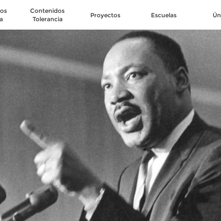
os
Contenidos
Proyectos
Escuelas
Ún
a
Tolerancia