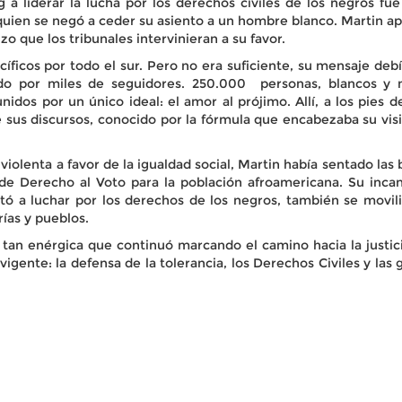
 a liderar la lucha por los derechos civiles de los negros f
 quien se negó a ceder su asiento a un hombre blanco. Martin 
zo que los tribunales intervinieran a su favor.
icos por todo el sur. Pero no era suficiente, su mensaje debí
 por miles de seguidores. 250.000 personas, blancos y neg
idos por un único ideal: el amor al prójimo. Allí, a los pies d
sus discursos, conocido por la fórmula que encabezaba su vi
violenta a favor de la igualdad social, Martin había sentado las
 de Derecho al Voto para la población afroamericana. Su inca
tó a luchar por los derechos de los negros, también se movili
rías y pueblos.
 tan enérgica que continuó marcando el camino hacia la justici
gente: la defensa de la tolerancia, los Derechos Civiles y las 