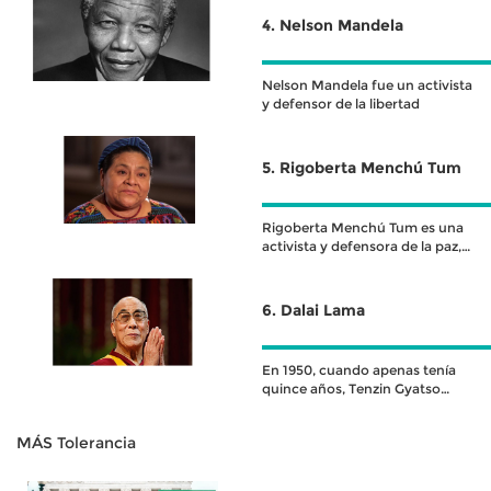
la que estaban sometidos los
4. Nelson Mandela
afroamericanos en los estados
del sur.
Nelson Mandela fue un activista
y defensor de la libertad
5. Rigoberta Menchú Tum
Rigoberta Menchú Tum es una
activista y defensora de la paz,
la justicia social y los
6. Dalai Lama
En 1950, cuando apenas tenía
quince años, Tenzin Gyatso
asumió el título de Dalai Lama
MÁS Tolerancia